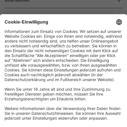
Unternehmen
Kontakt
Waskönig+Walter
Kabel-Werk GmbH u. Co. KG
Ostermoorstraße 77
26683 Saterland
Telefon +49 4498 88-0
Fax +49 4498 88-900
info[att]waskoenig.de
Folgen Sie uns: