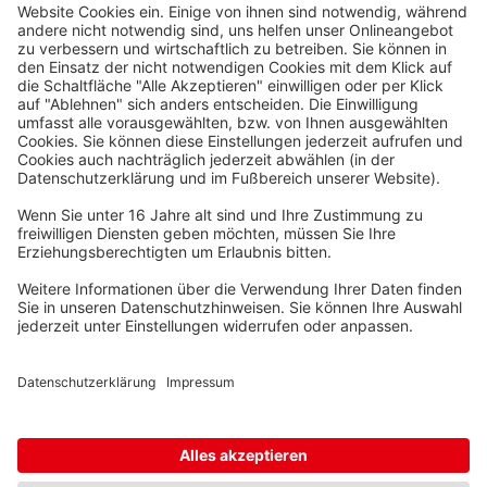
Waskönig+Walter
Kabel-Werk GmbH u. Co. KG
Ostermoorstraße 77
26683 Saterland
Telefon +49 4498 88-0
Fax +49 4498 88-900
info[att]waskoenig.de
Folgen Sie uns: