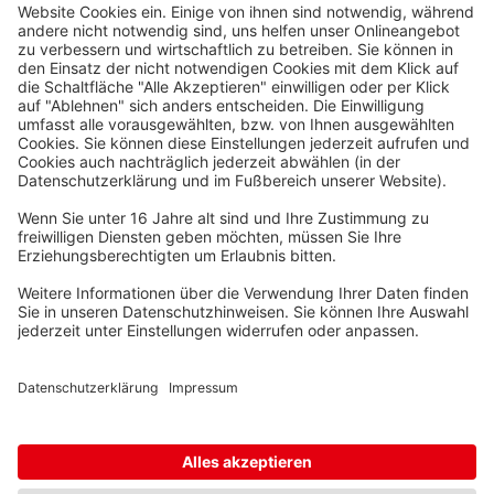
Waskönig+Walter
Kabel-Werk GmbH u. Co. KG
Ostermoorstraße 77
26683 Saterland
Telefon +49 4498 88-0
Fax +49 4498 88-900
info[att]waskoenig.de
Folgen Sie uns: