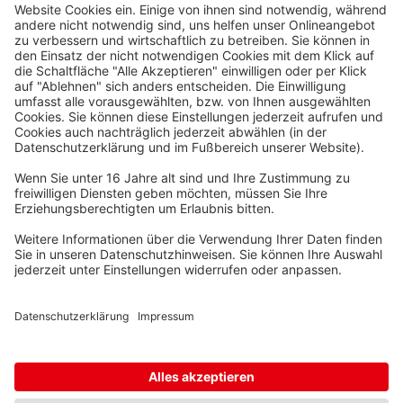
Waskönig+Walter
Kabel-Werk GmbH u. Co. KG
Ostermoorstraße 77
26683 Saterland
Telefon +49 4498 88-0
Fax +49 4498 88-900
info[att]waskoenig.de
Folgen Sie uns: