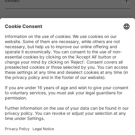
Contact
Waskönig+Walter
Kabel-Werk GmbH u. Co. KG
Ostermoorstraße 77
26683 Saterland
Téléphone +49 4498 88-0
Fax +49 4498 88-900
info[att]waskoenig.de
Suivez-nous: