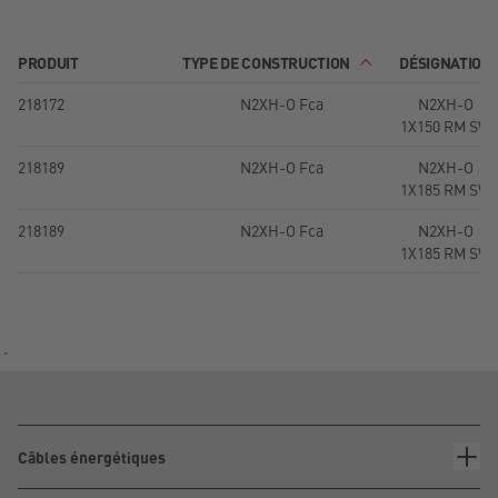
PRODUIT
TYPE DE CONSTRUCTION
DÉSIGNATION
218172
N2XH-O Fca
N2XH-O
1X150 RM SW
218189
N2XH-O Fca
N2XH-O
1X185 RM SW
218189
N2XH-O Fca
N2XH-O
1X185 RM SW
´
Câbles énergétiques