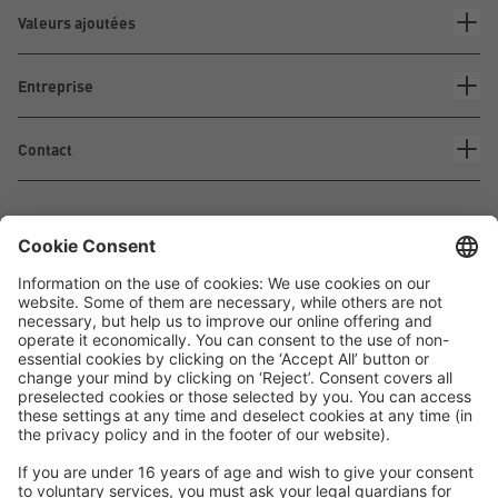
Valeurs ajoutées
Entreprise
Contact
Waskönig+Walter
Kabel-Werk GmbH u. Co. KG
Ostermoorstraße 77
26683 Saterland
Téléphone +49 4498 88-0
Fax +49 4498 88-900
info[att]waskoenig.de