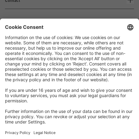
Contact
Waskönig+Walter
Kabel-Werk GmbH u. Co. KG
Ostermoorstraße 77
26683 Saterland
Téléphone +49 4498 88-0
Fax +49 4498 88-900
info[att]waskoenig.de
Suivez-nous: