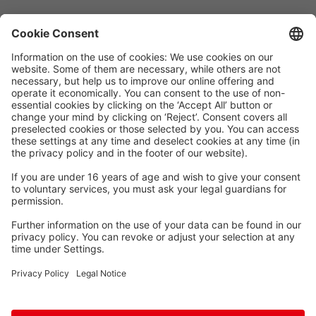
Waskönig+Walter
Kabel-Werk GmbH u. Co. KG
Ostermoorstraße 77
26683 Saterland
Téléphone +49 4498 88-0
Fax +49 4498 88-900
info[att]waskoenig.de
Suivez-nous: