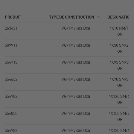
PRODUIT
TYPE DE CONSTRUCTION
DÉSIGNATION
263431
VG-YMvKas Dca
4X10 RM/10
GR
509911
VG-YMvKas Dca
4X50 SM/25
GR
554713
VG-YMvKas Dca
4X95 SM/50
GR
554652
VG-YMvKas Dca
4X70 SM/35
GR
554782
VG-YMvKas Dca
4X120 SM/60
GR
554850
VG-YMvKas Dca
4X150 SM/75
GR
554782
VG-YMvKas Dca
4X120 SM/60