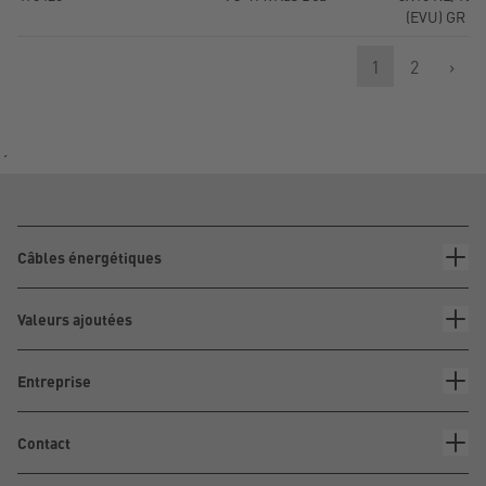
(EVU) GR
1
2
›
´
Câbles énergétiques
Valeurs ajoutées
Entreprise
Contact