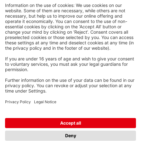
Waskönig+Walter
Kabel-Werk GmbH u. Co. KG
Ostermoorstraße 77
26683 Saterland
Telefoon +49 4498 88-0
Fax +49 4498 88-900
info[att]waskoenig.de
Volg ons: