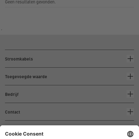
Geen resultaten gevonden.
´
Stroomkabels
Toegevoegde waarde
Bedrijf
Contact