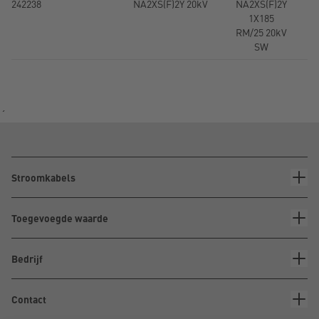
242238
NA2XS(F)2Y 20kV
NA2XS(F)2Y
1
1X185
RM/25 20kV
SW
´
Stroomkabels
Toegevoegde waarde
Bedrijf
Contact