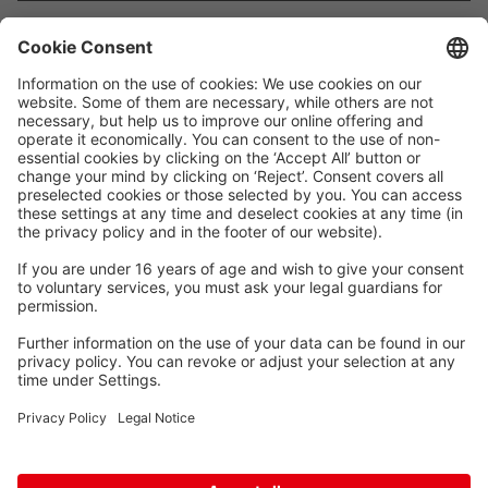
Waskönig+Walter
Kabel-Werk GmbH u. Co. KG
Ostermoorstraße 77
26683 Saterland
Telefoon +49 4498 88-0
Fax +49 4498 88-900
info[att]waskoenig.de
Volg ons: