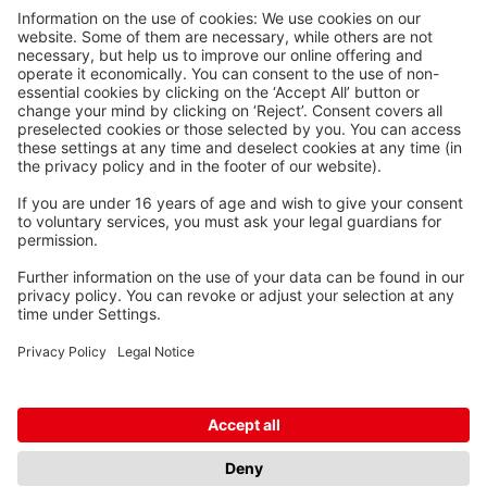
Waskönig+Walter
Kabel-Werk GmbH u. Co. KG
Ostermoorstraße 77
26683 Saterland
Telefoon +49 4498 88-0
Fax +49 4498 88-900
info[att]waskoenig.de
Volg ons: