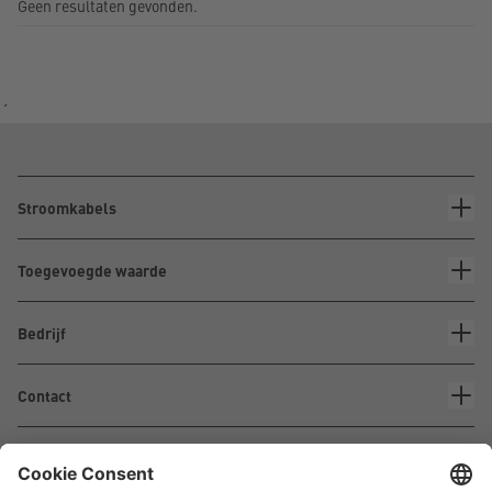
Geen resultaten gevonden.
´
Stroomkabels
Toegevoegde waarde
Bedrijf
Contact