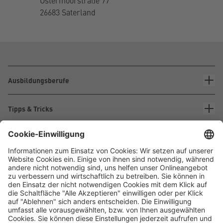
Ostermoorstraße 77
26683 Saterland
Ausbildungsberufe
Tipps & Tricks
Über Waskönig+Walter
Waskönig+Walter
Kabel-Werk GmbH u. Co. KG