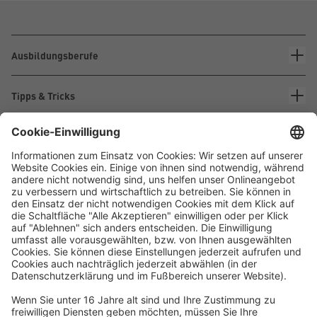
Ausbildungsberufe
Tipps & Tricks
Über Waskönig+Walter
Waskönig+Walter
Kabel-Werk GmbH u. Co. KG
Ostermoorstraße 77
26683 Saterland
Telefon +49 4498 88-0