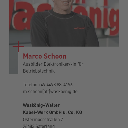
Marco Schoon
Ausbilder Elektroniker/-in für
Betriebstechnik
Telefon
+49 4498 88-4196
m.schoon[att]waskoenig.de
Waskönig+Walter
Kabel-Werk GmbH u. Co. KG
Ostermoorstraße 77
26683 Saterland