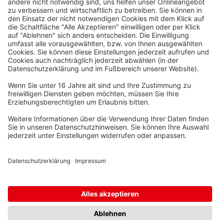
Waskönig+Walter
Kabel-Werk GmbH u. Co. KG
Ostermoorstraße 77
26683 Saterland
Telefon +49 4498 88-0
Fax +49 4498 88-900
info[att]waskoenig.de
Folgen Sie uns: