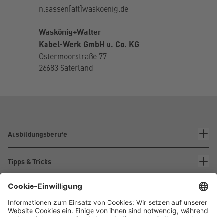
n.sassen[att]waskoenig.de
Waskönig+Walter
Kabel-Werk GmbH u. Co. KG
Ostermoorstraße 77
26683 Saterland
Ausbildungsberufe
Tipps & Tricks
Über Waskönig+Walter