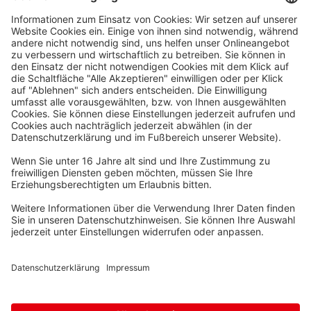
Über Waskönig+Walter
Waskönig+Walter
Kabel-Werk GmbH u. Co. KG
Ostermoorstraße 77
26683 Saterland
Telefon +49 4498 88-0
Fax +49 4498 88-900
info[att]waskoenig.de
Folgen Sie uns: