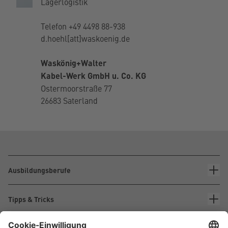
Lagerlogistik
Telefon
+49 4498 88-938
d.hoehl[att]waskoenig.de
Waskönig+Walter
Kabel-Werk GmbH u. Co. KG
Ostermoorstraße 77
26683 Saterland
Ausbildungsberufe
Tipps & Tricks