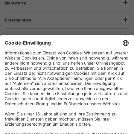
Mehrwerte
Unternehmen
Kontakt
Waskönig+Walter
Kabel-Werk GmbH u. Co. KG
Ostermoorstraße 77
26683 Saterland
Telefon +49 4498 88-0
Fax +49 4498 88-900
info[att]waskoenig.de