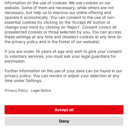
Waskönig+Walter
Kabel-Werk GmbH u. Co. KG
Ostermoorstraße 77
26683 Saterland
Téléphone +49 4498 88-0
Fax +49 4498 88-900
info[att]waskoenig.de
Suivez-nous: