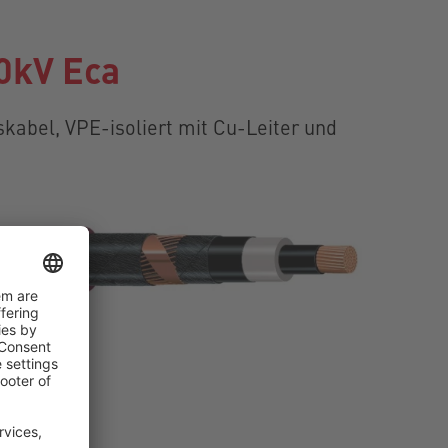
0kV Eca
kabel, VPE-isoliert mit Cu-Leiter und