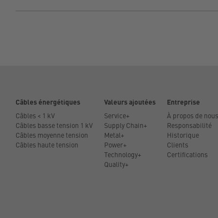
Câbles énergétiques
Valeurs ajoutées
Entreprise
Câbles < 1 kV
Service+
À propos de nou
Câbles basse tension 1 kV
Supply Chain+
Responsabilité
Câbles moyenne tension
Metal+
Historique
Câbles haute tension
Power+
Clients
Technology+
Certifications
Quality+