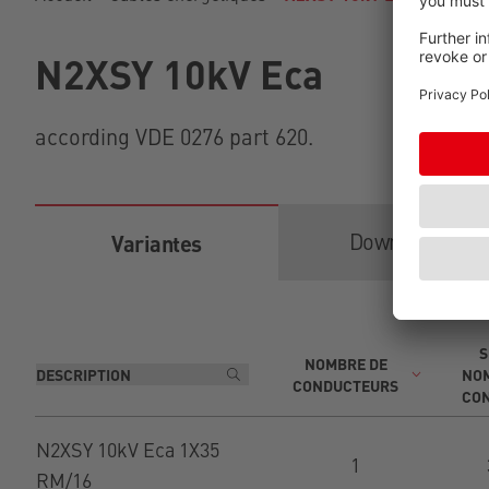
N2XSY 10kV Eca
according VDE 0276 part 620.
Downloads
Variantes
S
NOMBRE DE
NOM
CONDUCTEURS
CO
N2XSY 10kV Eca 1X35
1
RM/16