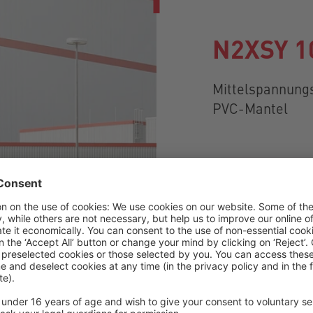
N2XSY 1
Mittelspannungs
PVC-Mantel
Détails