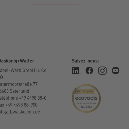
askönig+Walter
Suivez-nous:
abel-Werk GmbH u. Co.
KG
stermoorstraße 77
6683 Saterland
éléphone +49 4498 88-0
ax +49 4498 88-900
nfo[att]waskoenig.de