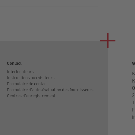
Contact
W
s
Interlocuteurs
K
Instructions aux visiteurs
Formulaire de contact
O
Formulaire d’auto-évaluation des fournisseurs
2
Centres d'enregistrement
T
F
i