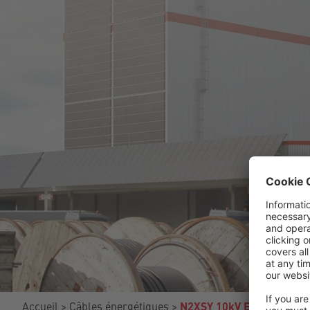
Accueil
Câbles énergétiques
N2XSY 10kV Eca