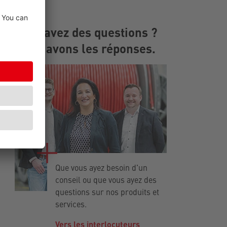
Vous avez des questions ?
Nous avons les réponses.
Que vous ayez besoin d'un
conseil ou que vous ayez des
questions sur nos produits et
services.
Vers les interlocuteurs