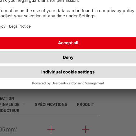
Sous-longueurs et sur-longueurs
ECTION
INALE DE
SPÉCIFICATIONS
PRODUIT
NDUCTEUR
35 mm²