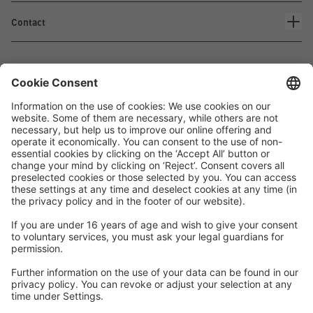
Contact
Waskönig+Walter
Kabel-Werk GmbH u. Co. KG
Ostermoorstraße 77
26683 Saterland
Téléphone +49 4498 88-0
Fax +49 4498 88-900
info[att]waskoenig.de
Suivez-nous: