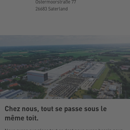
Was
Ostermoorstraße 77
. KG
Kab
26683 Saterland
Ost
266
Chez nous, tout se passe sous le
même toit.