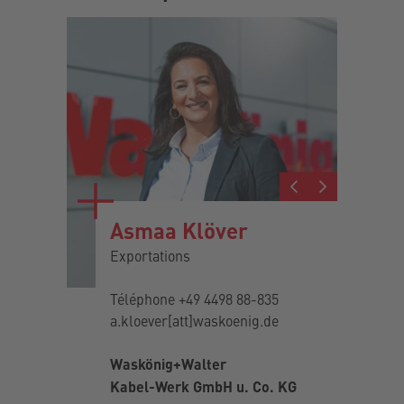
son
Asmaa Klöver
Jo
mptes
Exportations
Res
Exp
Téléphone
+49 4498 88-835
12
a.kloever[att]waskoenig.de
Tél
Mob
.de
Waskönig+Walter
j.p
Kabel-Werk GmbH u. Co. KG