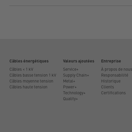
Câbles énergétiques
Valeurs ajoutées
Entreprise
Câbles < 1 kV
Service+
À propos de nou
Câbles basse tension 1 kV
Supply Chain+
Responsabilité
Câbles moyenne tension
Metal+
Historique
Câbles haute tension
Power+
Clients
Technology+
Certifications
Quality+