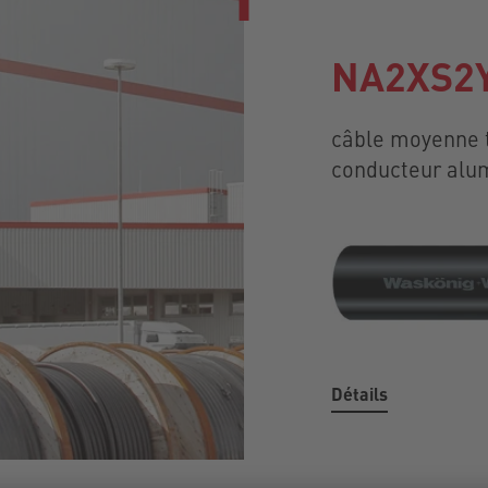
NA2XS2Y
câble moyenne t
conducteur alu
Détails