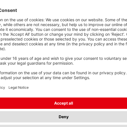
 0276.
Sous-longueurs et sur-longueurs
ECTION
INALE DE
SPÉCIFICATIONS
PRODUIT
NDUCTEUR
95 mm²