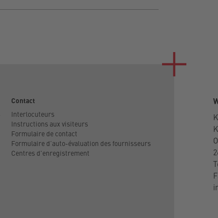
Contact
W
s
Interlocuteurs
K
Instructions aux visiteurs
Formulaire de contact
O
Formulaire d’auto-évaluation des fournisseurs
2
Centres d'enregistrement
T
F
i