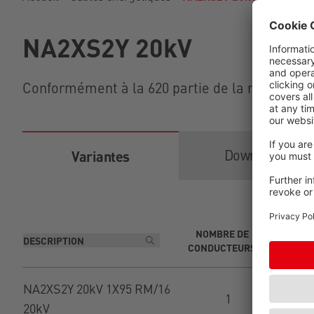
NA2XS2Y 20kV
Conformément à la 620 partie de la norme VDE
Downloads
Variantes
S
NOMBRE DE
NOM
CONDUCTEURS
CO
NA2XS2Y 20kV 1X95 RM/16
1
20kV