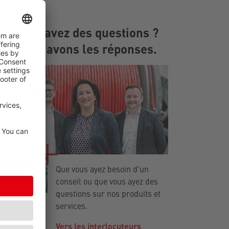
Vous avez des questions ?
Nous avons les réponses.
Que vous ayez besoin d'un
conseil ou que vous ayez des
questions sur nos produits et
services.
Vers les interlocuteurs