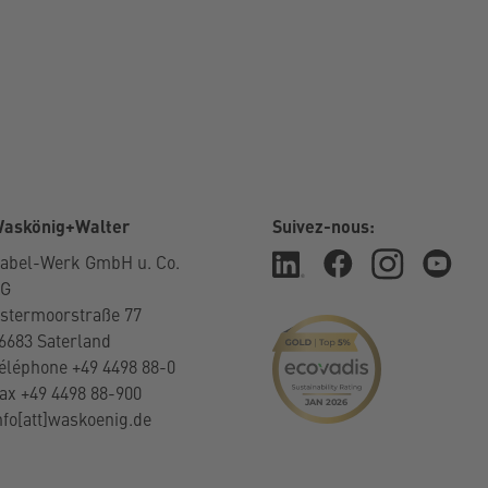
askönig+Walter
Suivez-nous:
abel-Werk GmbH u. Co.
KG
stermoorstraße 77
6683 Saterland
éléphone +49 4498 88-0
ax +49 4498 88-900
nfo[att]waskoenig.de