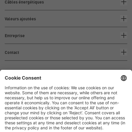
Câbles énergétiques
Valeurs ajoutées
Entreprise
Contact
Waskönig+Walter
Kabel-Werk GmbH u. Co. KG
Ostermoorstraße 77
26683 Saterland
Téléphone +49 4498 88-0
Fax +49 4498 88-900