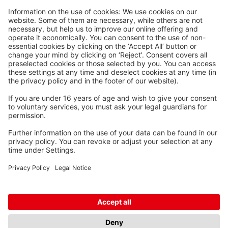
Waskönig+Walter
Kabel-Werk GmbH u. Co. KG
Ostermoorstraße 77
26683 Saterland
Téléphone +49 4498 88-0
Fax +49 4498 88-900
info[att]waskoenig.de
Suivez-nous: