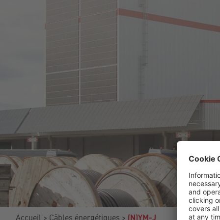
Accueil
Câbles énergétiques
(N)YM-J