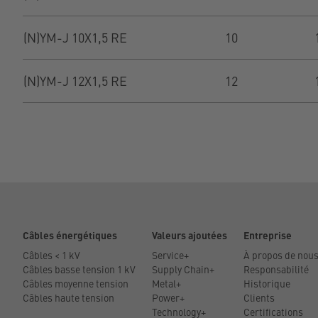
(N)YM-J 10X1,5 RE
10
(N)YM-J 12X1,5 RE
12
Câbles énergétiques
Valeurs ajoutées
Entreprise
Câbles < 1 kV
Service+
À propos de nou
Câbles basse tension 1 kV
Supply Chain+
Responsabilité
Câbles moyenne tension
Metal+
Historique
Câbles haute tension
Power+
Clients
Technology+
Certifications