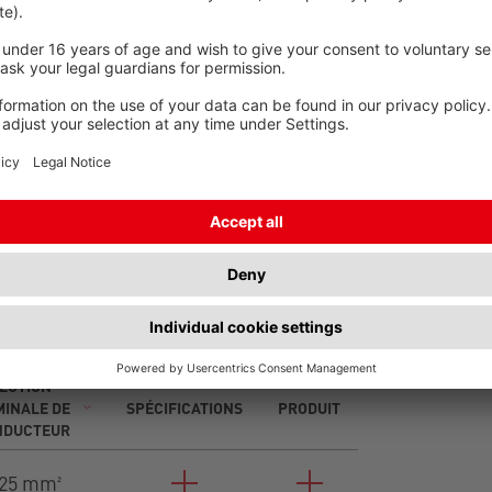
 0250 sous réserve de
Sous-longueurs et sur-longueurs
ECTION
INALE DE
SPÉCIFICATIONS
PRODUIT
NDUCTEUR
25 mm²