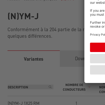
(N)YM-J
Conformément à la 204 partie de la norme VDE
quelques différences.
Downloads
Variantes
S
NOMBRE DE
NOM
CONDUCTEURS
CO
(N)YM-J 1X25 RM
1