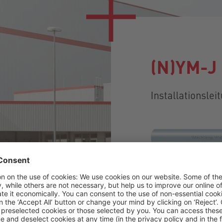
(N)YM-J
Installationslei
Détails