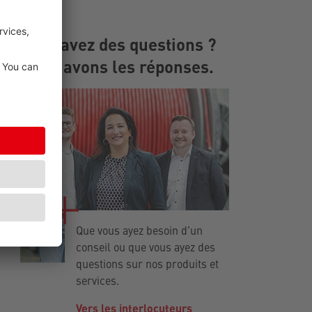
Vous avez des questions ?
Nous avons les réponses.
Que vous ayez besoin d'un
conseil ou que vous ayez des
questions sur nos produits et
services.
Vers les interlocuteurs