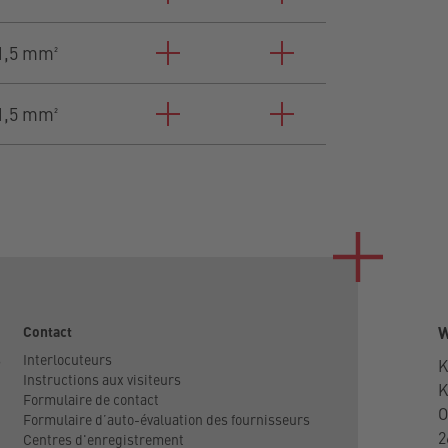
1,5 mm²
1,5 mm²
Contact
W
s
Interlocuteurs
K
Instructions aux visiteurs
Formulaire de contact
O
Formulaire d’auto-évaluation des fournisseurs
2
Centres d'enregistrement