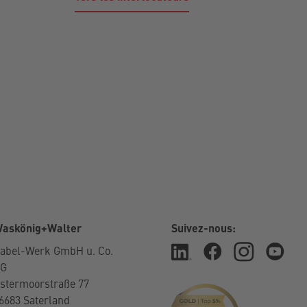
askönig+Walter
Suivez-nous:
abel-Werk GmbH u. Co.
KG
stermoorstraße 77
6683 Saterland