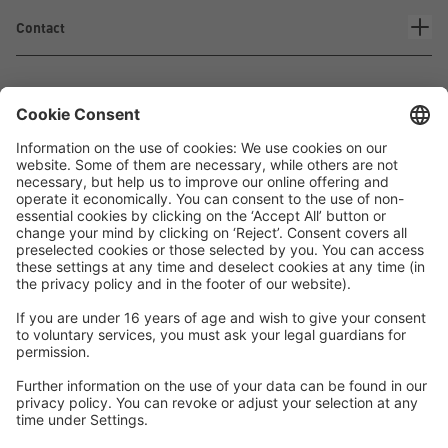
Contact
Waskönig+Walter
Kabel-Werk GmbH u. Co. KG
Ostermoorstraße 77
26683 Saterland
Téléphone +49 4498 88-0
Fax +49 4498 88-900
info[att]waskoenig.de
Suivez-nous: