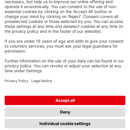
Kabel-Werk GmbH u. Co. KG
Ostermoorstraße 77
26683 Saterland
Téléphone +49 4498 88-0
Fax +49 4498 88-900
info[att]waskoenig.de
Suivez-nous:
© Waskönig + Walter Kabel-Werk GmbH u. Co. KG, 2026
Conditions générales
Mentions
Protection des