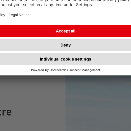
clients son
sûrs que l
assurée.
tre