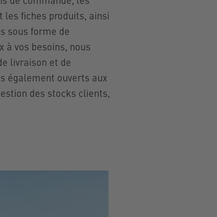
e
+49 4498 88-835
att]waskoenig.de
Téléphone
+49 4498 88-912
 les fiches produits, ainsi
Mobile
+49 176 18730912
ts sous forme de
+Walter
j.paterson[att]waskoenig.de
x à vos besoins, nous
k GmbH u. Co. KG
Waskönig+Walter
straße 77
e livraison et de
Kabel-Werk GmbH u. Co. KG
rland
s également ouverts aux
Ostermoorstraße 77
estion des stocks clients,
26683 Saterland