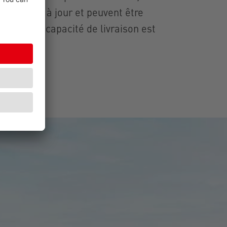
t toujours à jour et peuvent être
eur propre capacité de livraison est