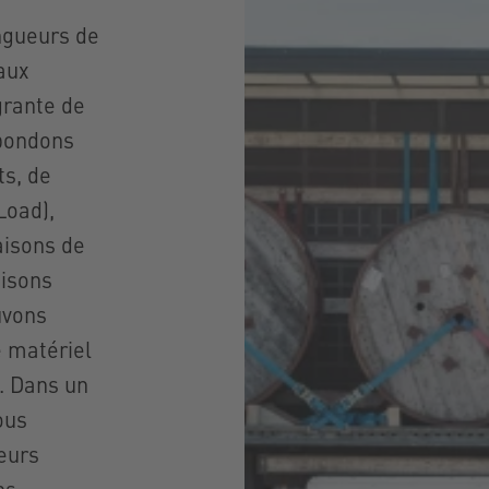
ongueurs de
aux
égrante de
épondons
ts, de
Load),
aisons de
aisons
uvons
e matériel
e. Dans un
ous
eurs
ns