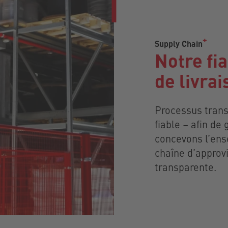
Supply Chain
Notre fia
de livrai
Processus transp
fiable – afin de
concevons l’ens
chaîne d’approv
transparente.