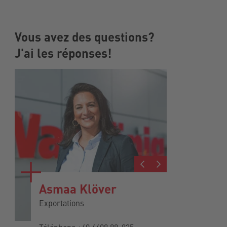
Vous avez des questions?
J'ai les réponses!
Asmaa Klöver
Johan
Exportations
Responsa
Export