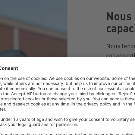
Nous 
capaci
Nous tenon
collaborat
partenaria
particuliè
ce faire, 
disponibil
avec vous 
besoins. P
grande imp
et à la tr