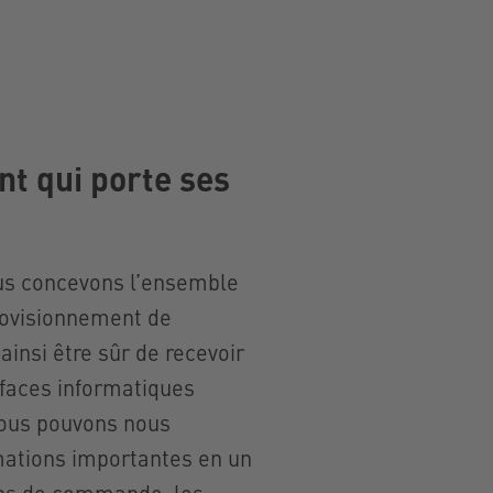
t qui porte ses
nous concevons l’ensemble
rovisionnement de
ainsi être sûr de recevoir
erfaces informatiques
 Klöver
Johannes Paterson
nous pouvons nous
ns
Responsable Grands Comptes
mations importantes en un
Export
ons de commande, les