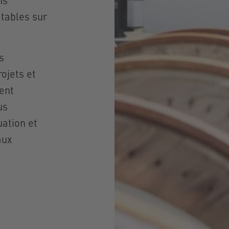
etables sur
s
ojets et
lent
us
ation et
aux