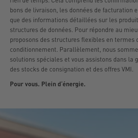
Téléphon
a.kloever[
bons de livraison, les données de facturation et
que des informations détaillées sur les produi
Waskönig
structures de données. Pour répondre au mieu
Kabel-Wer
Ostermoor
proposons des structures flexibles en termes d
26683 Sate
conditionnement. Parallèlement, nous somme
solutions spéciales et vous assistons dans la g
des stocks de consignation et des offres VMI.
Pour vous. Plein d‘énergie.