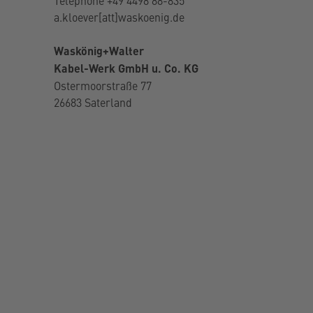
Téléphone
+49 4498 88-835
a.kloever[att]waskoenig.de
Téléphon
Mobile
+4
Waskönig+Walter
j.paterso
Kabel-Werk GmbH u. Co. KG
Waskönig
Ostermoorstraße 77
Kabel-We
26683 Saterland
Ostermoor
26683 Sat