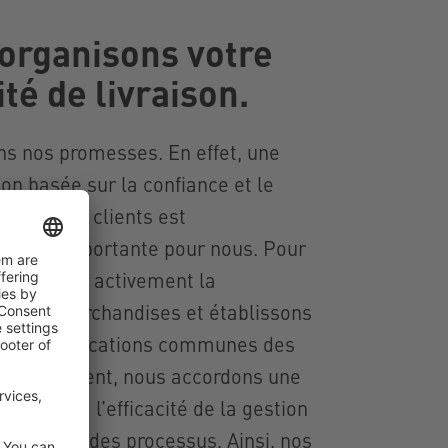
organisons votre
té de livraison.
s nos promesses. En effet, une
ion basée sur la confiance et le
t avec nos clients est
rement importante pour nous. Pour
nous gérons activement la
ité des marchandises et établissons
des planifications communes des
arallèlement, nous accordons une
ortance à l’efficacité de la gestion
ansparence des processus. Ainsi, nos