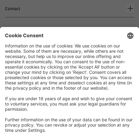
Contact
Waskönig+Walter
Kabel-Werk GmbH u. Co. KG
Ostermoorstraße 77
26683 Saterland
Téléphone +49 4498 88-0
Fax +49 4498 88-900
info[att]waskoenig.de
Suivez-nous: