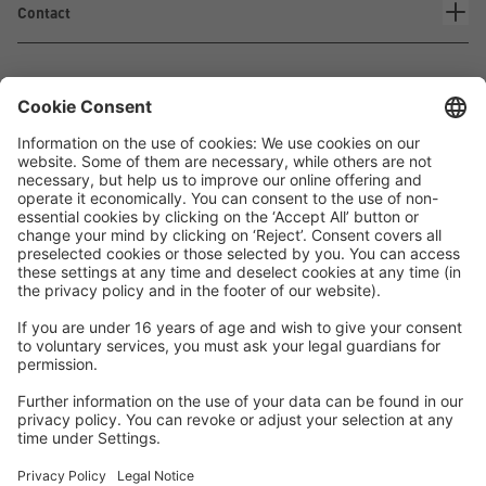
Contact
Waskönig+Walter
Kabel-Werk GmbH u. Co. KG
Ostermoorstraße 77
26683 Saterland
Téléphone +49 4498 88-0
Fax +49 4498 88-900
info[att]waskoenig.de
Suivez-nous: