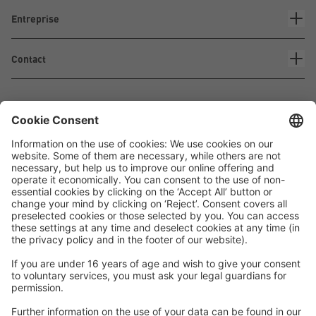
Entreprise
Contact
Waskönig+Walter
Kabel-Werk GmbH u. Co. KG
Ostermoorstraße 77
26683 Saterland
Téléphone +49 4498 88-0
Fax +49 4498 88-900
info[att]waskoenig.de
Suivez-nous: