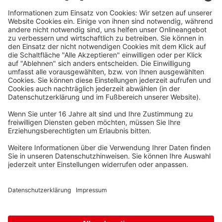
Waskönig+Walter
Kabel-Werk GmbH u. Co. KG
Ostermoorstraße 77
26683 Saterland
Telefon +49 4498 88-0
Fax +49 4498 88-900
info[att]waskoenig.de
Folgen Sie uns: