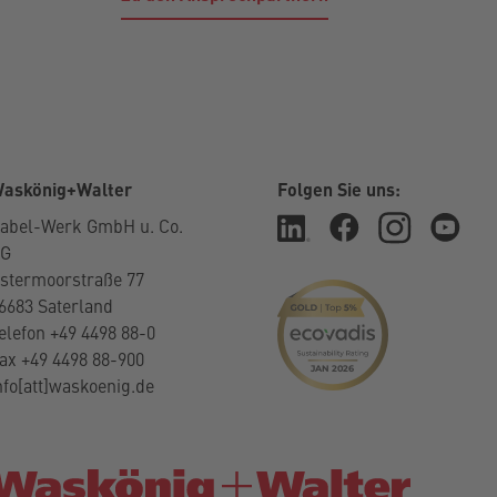
askönig+Walter
Folgen Sie uns:
abel-Werk GmbH u. Co.
KG
stermoorstraße 77
6683 Saterland
elefon +49 4498 88-0
ax +49 4498 88-900
nfo[att]waskoenig.de