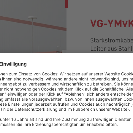
VG-YMvK
Starkstromkabel
Leiter aus Stahl
Brandfall
Alle Details
VG-YMvKhas Dca