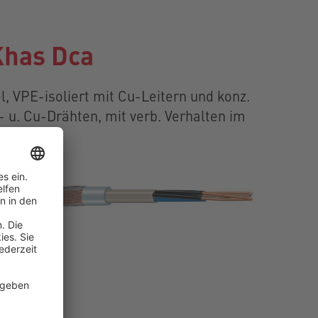
has Dca
, VPE-isoliert mit Cu-Leitern und konz.
- u. Cu-Drähten, mit verb. Verhalten im