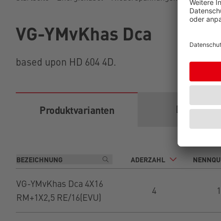
VG-YMvKhas Dca
based upon HD 604 4D.
Download
Produktvarianten
ADERZAHL
NENNQU
VG-YMvKhas Dca 4X16
4
RM+1X2,5 RE/16(EVU)