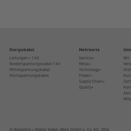
Energiekabel
Mehrwerte
Unt
Leitungen < 1 kV
Service+
Wir
Niederspannungskabel 1 kV
Metal+
Ver
Mittelspannungskabel
Technology+
Hist
Hochspannungskabel
Power+
Kun
Supply Chain+
Zert
Quality+
Kar
Akt
Mita
© Waskönig + Walter Kabel-Werk GmbH u. Co. KG, 2026