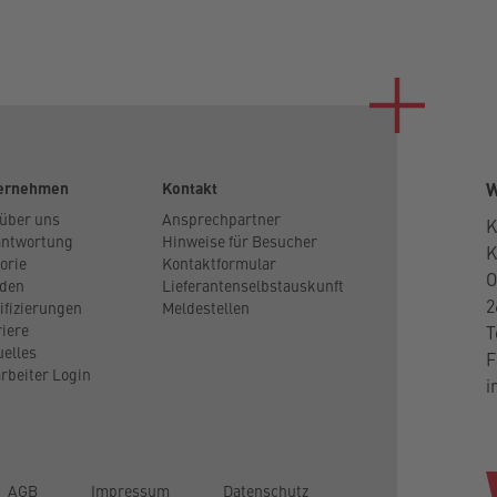
ernehmen
Kontakt
W
 über uns
Ansprechpartner
K
antwortung
Hinweise für Besucher
orie
Kontaktformular
O
den
Lieferantenselbstauskunft
2
ifizierungen
Meldestellen
riere
T
uelles
F
rbeiter Login
i
AGB
Impressum
Datenschutz