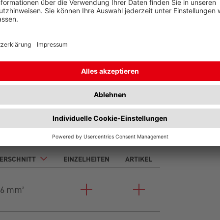
s
Unter- und Überlängen
ERSCHNITT
EINZELHEITEN
ARTIKEL
16 mm²