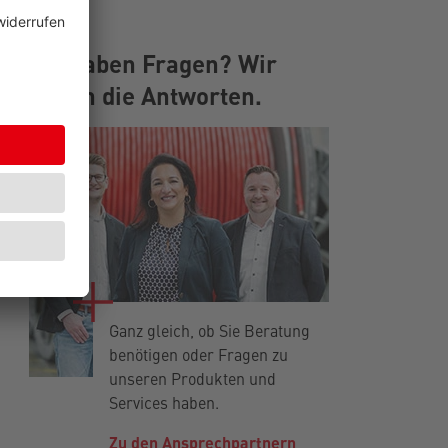
Sie haben Fragen? Wir
haben die Antworten.
Ganz gleich, ob Sie Beratung
benötigen oder Fragen zu
unseren Produkten und
Services haben.
Zu den Ansprechpartnern