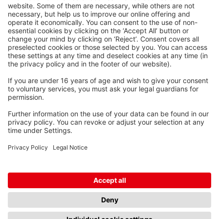
Waskönig+Walter
Kabel-Werk GmbH u. Co. KG
Ostermoorstraße 77
26683 Saterland
Telefoon +49 4498 88-0
Fax +49 4498 88-900
info[att]waskoenig.de
Volg ons: