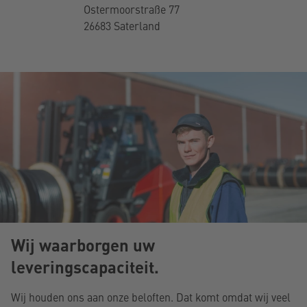
. KG
Kab
Ostermoorstraße 77
26683 Saterland
Ost
266
Wij waarborgen uw
leveringscapaciteit.
Wij houden ons aan onze beloften. Dat komt omdat wij veel