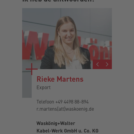
son
Rieke Martens
Jo
port
Export
Key
Telefoon
+49 4498 88-894
Tel
r.martens[att]waskoenig.de
Mob
.de
j.p
Waskönig+Walter
Was
Kabel-Werk GmbH u. Co. KG