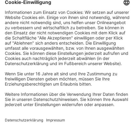
Waskönig+Walter
Kabel-Werk GmbH u. Co. KG
Ostermoorstraße 77
26683 Saterland
Telefon +49 4498 88-0
Fax +49 4498 88-900
info[att]waskoenig.de
Folgen Sie uns: