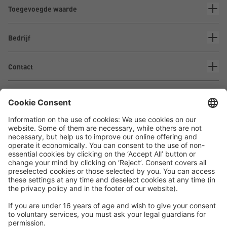
Toegevoegde waarde
Bedrijf
Contact
Waskönig+Walter
Kabel-Werk GmbH u. Co. KG
Ostermoorstraße 77
26683 Saterland
Telefoon +49 4498 88-0
Fax +49 4498 88-900
info[att]waskoenig.de