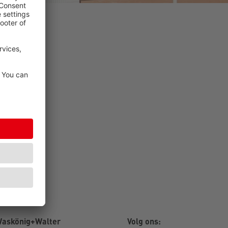
askönig+Walter
Volg ons: