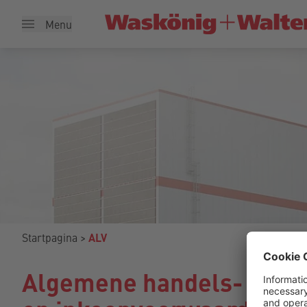
Menu
Startpagina
ALV
Algemene handels-