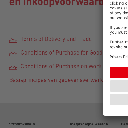
en inkoopvoorwaarden
Terms of Delivery and Trade
Conditions of Purchase for Goods
Conditions of Purchase on Work Services
Basisprincipes van gegevensverwerking bij W
Stroomkabels
Toegevoegde waarde
Bed