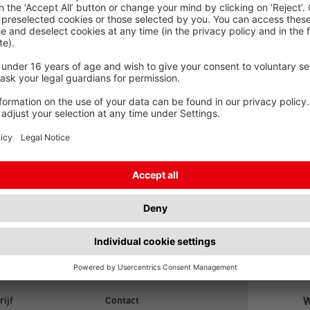
askönig+Walter
rijf
Contact
W