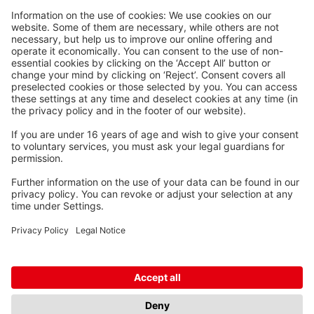
Waskönig+Walter
Kabel-Werk GmbH u. Co. KG
Ostermoorstraße 77
26683 Saterland
Telefoon +49 4498 88-0
Fax +49 4498 88-900
info[att]waskoenig.de
Volg ons: