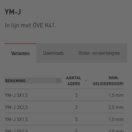
YM-J
In lijn met ÖVE K41.
Downloads
Onder- en overlengtes
Varianten
AANTAL
NOM.
ADERS
GELEIDERDOORSNE
YM-J 3X1,5
3
1,5 mm²
YM-J 3X2,5
3
2,5 mm²
YM-J 5X1,5
5
1,5 mm²
YM-J 5X2,5
5
2,5 mm²