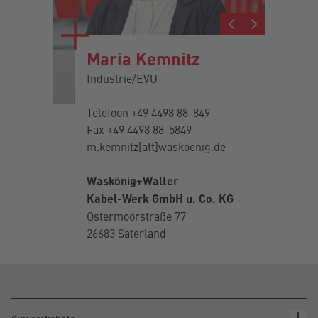
Maria Kemnitz
Jo
Industrie/EVU
Gro
Telefoon
+49 4498 88-849
Tel
Fax +49 4498 88-5849
Fax
e
m.kemnitz[att]waskoenig.de
j.j
Waskönig+Walter
Was
. KG
Kabel-Werk GmbH u. Co. KG
Kab
Ostermoorstraße 77
Ost
26683 Saterland
266