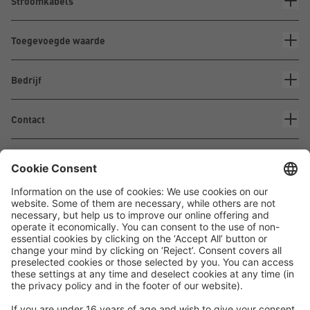
Stroomkabels
Toegevoegde waarde
Bedrijf
Contact
Waskönig+Walter
Kabel-Werk GmbH u. Co. KG
Ostermoorstraße 77
26683 Saterland
Telefoon +49 4498 88-0
Fax +49 4498 88-900