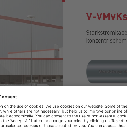
V-VMvKs
Starkstromkabel
konzentrischem
Meer details