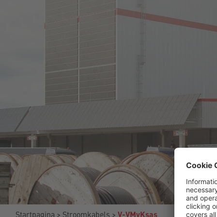
Startpagina
Stroomkabels
V-VMvKsas