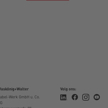
askönig+Walter
Volg ons:
abel-Werk GmbH u. Co.
KG