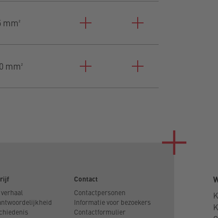
5 mm²
0 mm²
rijf
Contact
W
 verhaal
Contactpersonen
K
antwoordelijkheid
Informatie voor bezoekers
chiedenis
Contactformulier