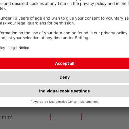
innen, buiten en in de grond
s
Onder- en overlengtes
OM.
SPECIFICATIES
ARTIKEL
DOORSNEDE
0 mm²