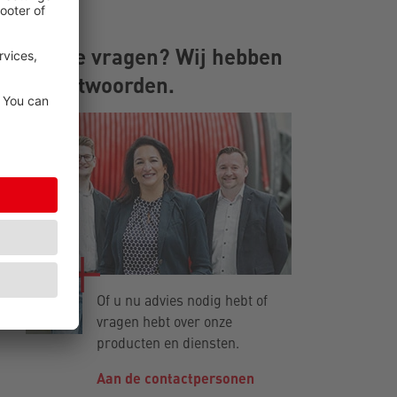
Heb je vragen? Wij hebben
de antwoorden.
Of u nu advies nodig hebt of
vragen hebt over onze
producten en diensten.
Aan de contactpersonen