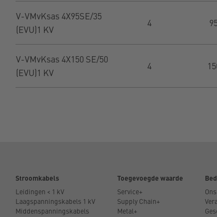
V-VMvKsas 4X95SE/35
4
9
(EVU)1 KV
V-VMvKsas 4X150 SE/50
4
15
(EVU)1 KV
Stroomkabels
Toegevoegde waarde
Bed
Leidingen < 1 kV
Service+
Ons
Laagspanningskabels 1 kV
Supply Chain+
Ver
Middenspanningskabels
Metal+
Ges