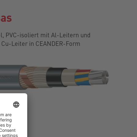
as
, PVC-isoliert mit Al-Leitern und
 Cu-Leiter in CEANDER-Form