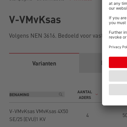
V-VMvKsas
Volgens NEN 3616. Bedoeld voor vaste aanleg b
Download
Varianten
AANTAL
N
ADERS
GELEIDER
V-VMvKsas VMvKsas 4X50
4
5
SE/25 (EVU)1 KV