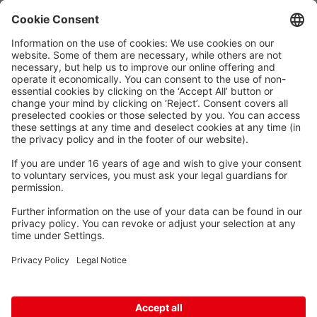
Waskönig+Walter
Kabel-Werk GmbH u. Co. KG
Ostermoorstraße 77
26683 Saterland
Telefoon +49 4498 88-0
Fax +49 4498 88-900
info[att]waskoenig.de
Volg ons: