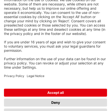
Waskönig+Walter
Kabel-Werk GmbH u. Co. KG
Ostermoorstraße 77
26683 Saterland
Telefoon +49 4498 88-0
Fax +49 4498 88-900
info[att]waskoenig.de
Volg ons: