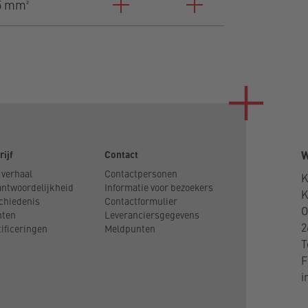
5 mm²
rijf
Contact
W
 verhaal
Contactpersonen
K
antwoordelijkheid
Informatie voor bezoekers
chiedenis
Contactformulier
O
nten
Leveranciersgegevens
2
tificeringen
Meldpunten
T
F
i