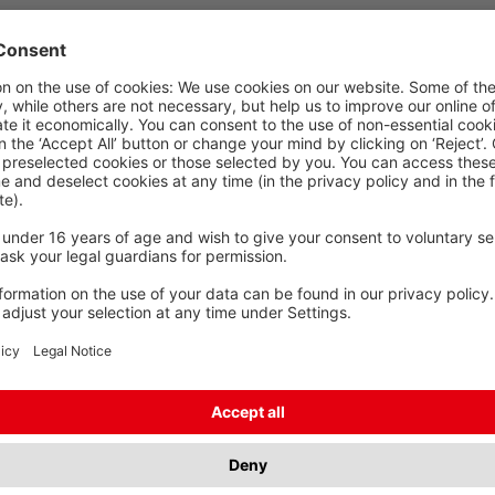
s
Onder- en overlengtes
OM.
SPECIFICATIES
ARTIKEL
DOORSNEDE
 mm²
0 mm²