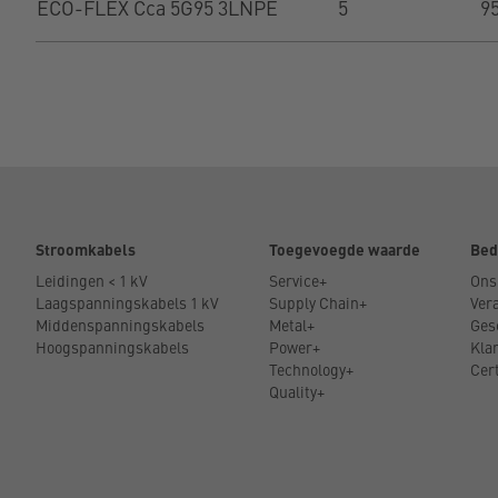
ECO-FLEX Cca 5G95 3LNPE
5
9
Stroomkabels
Toegevoegde waarde
Bed
Leidingen < 1 kV
Service+
Ons
Laagspanningskabels 1 kV
Supply Chain+
Ver
Middenspanningskabels
Metal+
Ges
Hoogspanningskabels
Power+
Kla
Technology+
Cer
Quality+