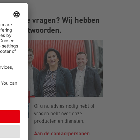
Heb je vragen? Wij hebben
de antwoorden.
Of u nu advies nodig hebt of
vragen hebt over onze
producten en diensten.
Aan de contactpersonen