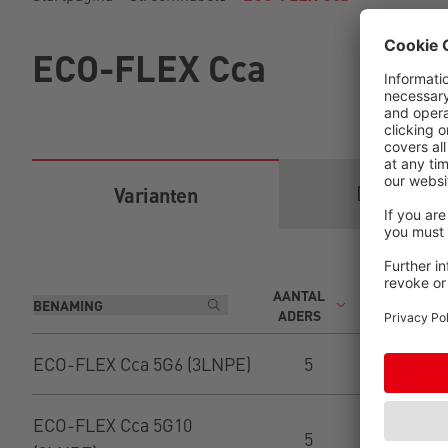
ECO-FLEX Cca
Download
Varianten
AANTAL
N
ADERS
GELEIDER
ECO-FLEX Cca 5G6 (3LNPE)
5
6
ECO-FLEX Cca 5G10
5
1