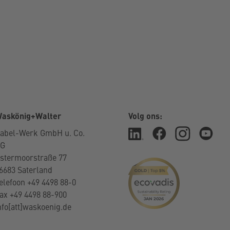
askönig+Walter
Volg ons:
abel-Werk GmbH u. Co.
KG
stermoorstraße 77
6683 Saterland
elefoon +49 4498 88-0
ax +49 4498 88-900
nfo[att]waskoenig.de