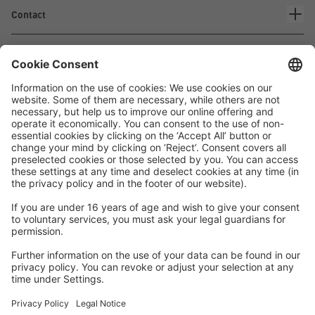
Contact
Waskönig+Walter
Kabel-Werk GmbH u. Co. KG
Ostermoorstraße 77
26683 Saterland
Telefoon +49 4498 88-0
Fax +49 4498 88-900
info[att]waskoenig.de
Volg ons: