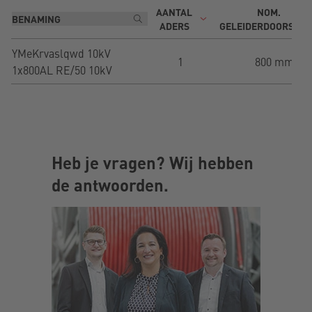
AANTAL
NOM.
ADERS
GELEIDERDOORSNE
YMeKrvaslqwd 10kV
1
800 mm²
1x800AL RE/50 10kV
Heb je vragen? Wij hebben
de antwoorden.