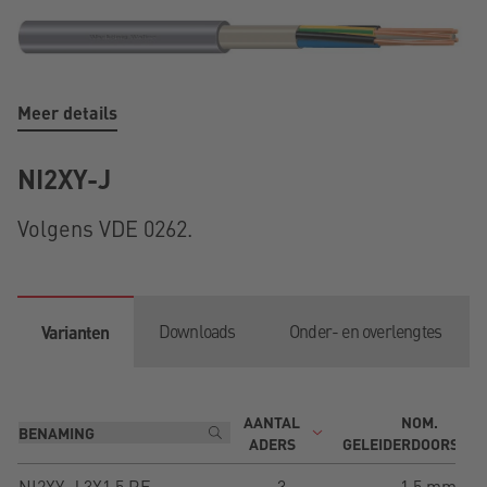
Meer details
NI2XY-J
Volgens VDE 0262.
Downloads
Onder- en overlengtes
Varianten
AANTAL
NOM.
ADERS
GELEIDERDOORSNE
NI2XY-J 3X1,5 RE
3
1,5 mm²