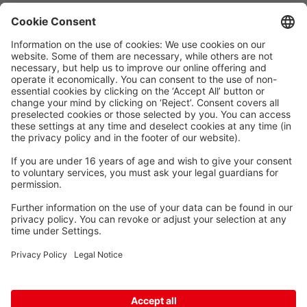
Waskönig+Walter
Kabel-Werk GmbH u. Co. KG
Ostermoorstraße 77
26683 Saterland
Telefoon +49 4498 88-0
Fax +49 4498 88-900
info[att]waskoenig.de
Volg ons: