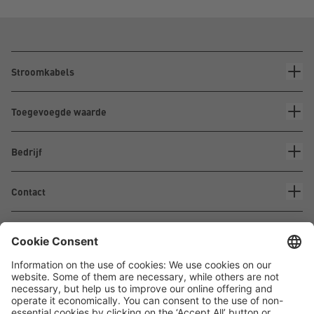
Stroomkabels
Toegevoegde waarde
Bedrijf
Contact
Waskönig+Walter
Kabel-Werk GmbH u. Co. KG