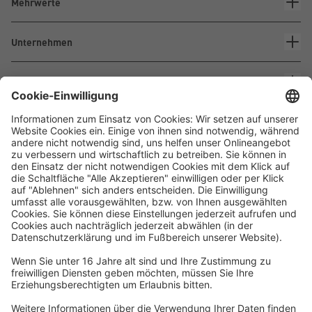
Mehrwerte
Unternehmen
Kontakt
Waskönig+Walter
Kabel-Werk GmbH u. Co. KG
Ostermoorstraße 77
26683 Saterland
Telefon +49 4498 88-0
Fax +49 4498 88-900
info[att]waskoenig.de