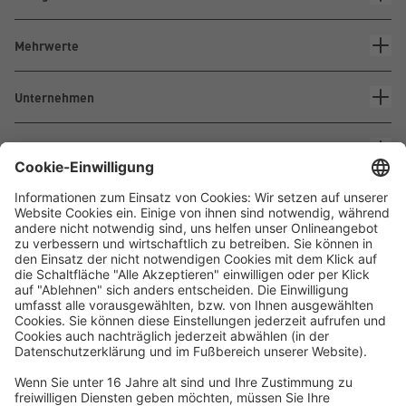
Mehrwerte
Unternehmen
Kontakt
Waskönig+Walter
Kabel-Werk GmbH u. Co. KG
Ostermoorstraße 77
26683 Saterland
Telefon +49 4498 88-0
Fax +49 4498 88-900