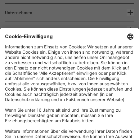
Unternehmen
Kontakt
Waskönig+Walter
Kabel-Werk GmbH u. Co. KG
Ostermoorstraße 77
26683 Saterland
Telefon +49 4498 88-0
Fax +49 4498 88-900
info[att]waskoenig.de
Folgen Sie uns: