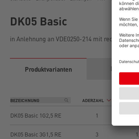
DK05 Basic
in Anlehnung an VDE0250-214 mit reduzierten 
Download
Produktvarianten
ADERZAHL
NENNQU
DK05 Basic 1G2,5 RE
1
2
DK05 Basic 3G1,5 RE
3
1