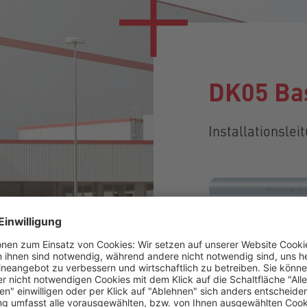
DK05 Ba
Installationslei
Alle Details