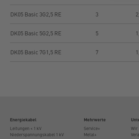
DK05 Basic 3G2,5 RE
3
2
DK05 Basic 5G2,5 RE
5
1
DK05 Basic 7G1,5 RE
7
1
Energiekabel
Mehrwerte
Unt
Leitungen < 1 kV
Service+
Wir
Niederspannungskabel 1 kV
Metal+
Ver