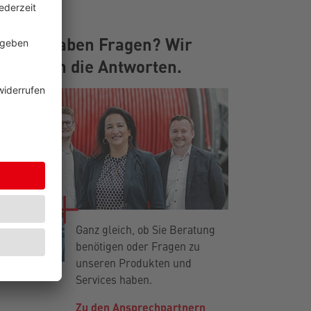
Sie haben Fragen? Wir
haben die Antworten.
Ganz gleich, ob Sie Beratung
benötigen oder Fragen zu
unseren Produkten und
Services haben.
Zu den Ansprechpartnern