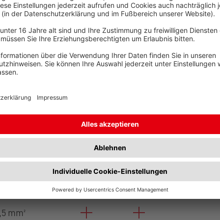
Wanddicken..
s
Unter- und Überlängen
ERSCHNITT
EINZELHEITEN
ARTIKEL
,5 mm²
,5 mm²