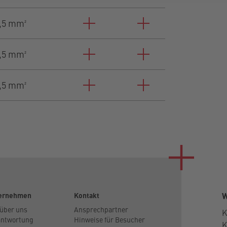
,5 mm²
,5 mm²
,5 mm²
ernehmen
Kontakt
W
 über uns
Ansprechpartner
K
antwortung
Hinweise für Besucher