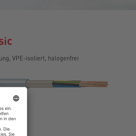
sic
tung, VPE-isoliert, halogenfrei