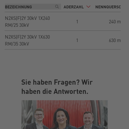
ADERZAHL
NENNQUERSCHNI
N2XS(F)2Y 30kV 1X240
1
240 mm²
RM/25 30kV
N2XS(F)2Y 30kV 1X630
1
630 mm²
RM/35 30kV
Sie haben Fragen? Wir
haben die Antworten.