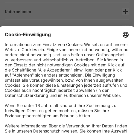
Unternehmen
Kontakt
Waskönig+Walter
Kabel-Werk GmbH u. Co. KG
Ostermoorstraße 77
26683 Saterland
Telefon +49 4498 88-0
Fax +49 4498 88-900
info[att]waskoenig.de
Folgen Sie uns: