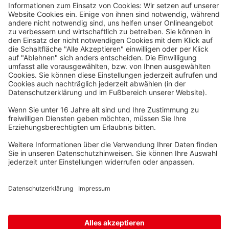
Waskönig+Walter
Kabel-Werk GmbH u. Co. KG
Ostermoorstraße 77
26683 Saterland
Telefon +49 4498 88-0
Fax +49 4498 88-900
info[att]waskoenig.de
Folgen Sie uns: